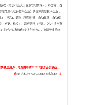
式版权《酒店行业人力资源管理软件》。科艺嘉，自
管理信息化软件领军企业》的国家高新技术企业，
效）、劳动力管理（智能排班、自动抓班、自动精
控、巡更、梯控）、流程管理（行政、
OA
申请与审
家企业
(
含
400
家酒店
)
提供完善的人力资源管理系统
的酒店用户，可免费申请******东方会员权益……
（
https://vip.veryeast.cn/register/?zhuge=1
）