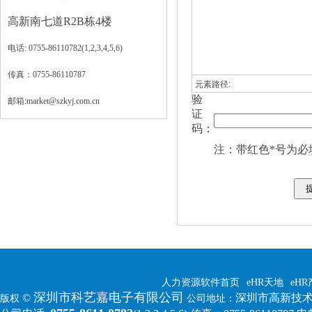
高新南七道R2B栋4楼
电话: 0755-86110782(1,2,3,4,5,6)
传真：0755-86110787
元素路径:
验
邮箱:market@szkyj.com.cn
证
码：
注：带红色*号为必
人力资源软件首页
eHR天地
eH
深圳市科艺嘉电子有限公司
©
深圳市高新技术
版权
公司地址：