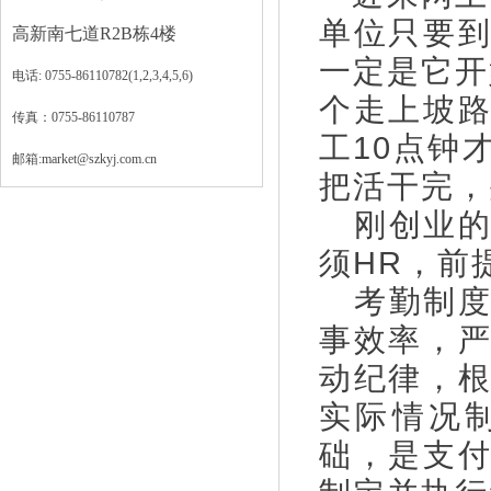
单位只要
高新南七道R2B栋4楼
一定是它开
电话: 0755-86110782(1,2,3,4,5,6)
个走上坡
传真：0755-86110787
工10点钟
邮箱:market@szkyj.com.cn
把活干完，
刚创业的
须HR，前
考勤制度
事效率，
动纪律，
实际情况
础，是支