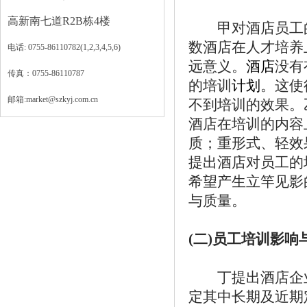
高新南七道R2B栋4楼
甲对酒店员工
数酒店在人才培养
电话: 0755-86110782(1,2,3,4,5,6)
远意义。
酒店
没有
传真：0755-86110787
的培训
计划
。这使
邮箱:market@szkyj.com.cn
不到培训的效果。
酒店在培训的内容
质；重形式、轻效
提出酒店对员工的
希望产生立竿见影
与质量。
(二)员工培训影响
丁提出酒店企业
定其中长期及近期