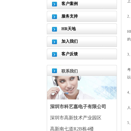
上
客户案例
服务支持
2
HR天地
H
的
加入我们
客户反馈
3
考
联系我们
以
4
深圳市科艺嘉电子有限公司
人
深圳市高新技术产业园区
5
高新南七道R2B栋4楼